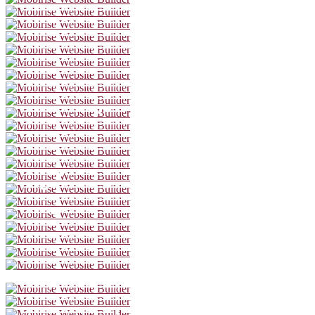
Eva Maria Frank
Barbara Gassner
Dorothee Hartinger
Julia Jelinek
Rina Juniku
Michaela Klamminger
Katharina Klar
Anna Laimanee
Eva Mayer
Silvia Meisterle
Petra Morzé
Karola Niederhuber
Corinna Pumm
Tanja Raunig
Agnieszka Salamon
Olivia Silhavy
Angelika Strahser
Christina Trefny
Silvana Veit
Grischka Voss
Lisa Weidenmüller
Sophia Greilhuber
Marlena Marie Grübl
Noemi Sophia James