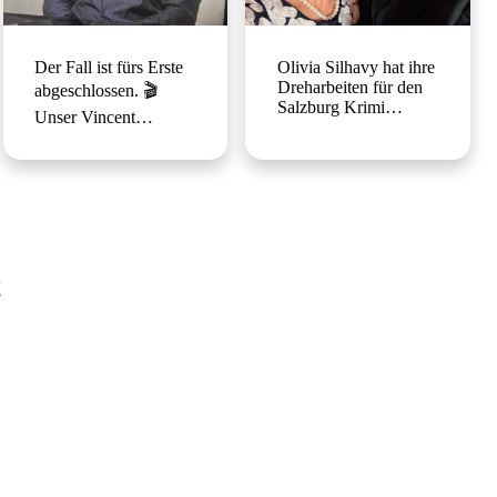
Der Fall ist fürs Erste
Olivia Silhavy hat ihre
Dreharbeiten für den
abgeschlossen. 🎬
Salzburg Krimi
Unser Vincent
„Meiberger 3“
Lyssewski hat die
abgeschlossen.🥳 Wir
Dreharbeiten in
freuen uns schon sehr
München zu seiner
aufs Ergebnis. 🫶🏼
Episodenhauptrolle
Regie: Joana Vogt
erfolgreich beendet.🥳
Produktion:
Wir gratulieren zum
@mona.film.produktion
Drehschluss und
@tivoli.film.produktion
freuen uns darauf, ihn
E
Casting:
bald in seiner neuen
@evarothcasting
Rolle im TV zu sehen.
#dreh #meiberger
📺 #dreh #acting
#onset #abgedreht
#actor
#episodenhauptrolle
#screenactors