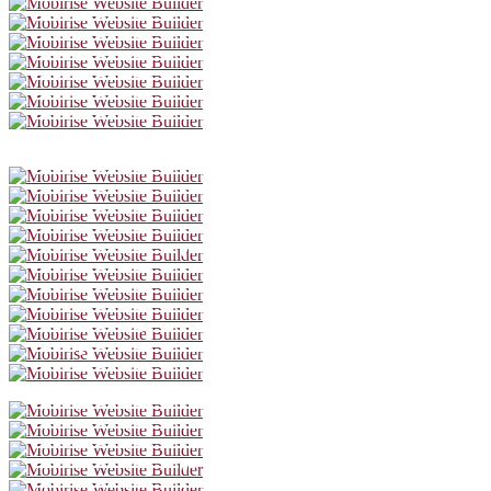
Stan Steinbichler
Claudius von Stolzmann
Alexander Strobele
Sebastian Thiers
Stefan Wancura
Sebastian Wendelin
Emmanuel Ajayi
Florian Sebastian Fitz
Darius Hilbrand
Max Jellinek
Vincent Lyssewski
Nick Alexander Pasveer
Laurenz Prader
Tobias Reinthaller
Christoph Stocker
Raphael Stompe
Markus Weitschacher
Natalie Alison
Beatrix Brunschko
Stefanie Dvorak
Emese Fay
Caroline Frank