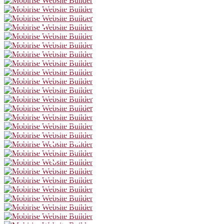
Michael Dangl
Rainer Doppler
Serge Falck
Markus Freistätter
Pascal Giefing
David Jakob
Gerhard Kasal
David Ketter
Peter Knaack
Dietmar König
Julian Loidl
Paul Matic
Michael Menzel
Martin Muliar
Dominic Oley
Wolfgang Oliver
Onur Poyraz
Georg Rauber
Ulrich Reinthaller
Oliver Rosskopf
Markus Schramm
Jakob Seeböck
Johannes Seilern
Patrick Seletzky
Alexander Stecher