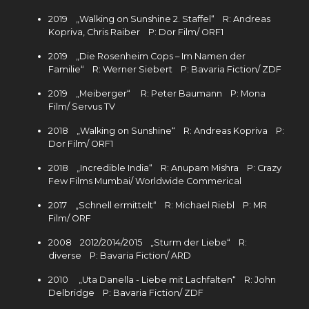
2019 „Walking on Sunshine 2. Staffel“ R: Andreas
Kopriva, Chris Raiber P: Dor Film/ ORF1
2019 „Die Rosenheim Cops – Im Namen der
Familie“ R: Werner Siebert P: Bavaria Fiction/ ZDF
2019 „Meiberger“ R: Peter Baumann P: Mona
Film/ Servus TV
2018 „Walking on Sunshine“ R: Andreas Kopriva P:
Dor Film/ ORF1
2018 „Incredible India“ R: Anupam Mishra P: Crazy
Few Films Mumbai/ Worldwide Commerical
2017 „Schnell ermittelt“ R: Michael Riebl P: MR
Film/ ORF
2008 2012/2014/2015 „Sturm der Liebe“ R:
diverse P: Bavaria Fiction/ ARD
2010 „Uta Danella - Liebe mit Lachfalten“ R: John
Delbridge P: Bavaria Fiction/ ZDF