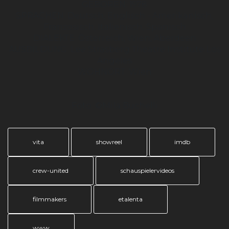
GEBOREN: 1978
SPRACHEN: Deutsch, Englisch - Amerikanisch,
Französisch, Italienisch, Spanisch
DIALEKTE: Österreich, Wien, Aberdeen
AUSBILDUNG: Lee Strasberg Theatre Institute Los
Angeles
WOHNORT: Wien
Foto: ©Mila Buchelli
vita
showreel
imdb
crew-united
schauspielervideos
filmmakers
etalenta
www