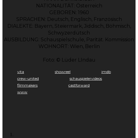
NATIONALITÄT: Österreich
GEBOREN: 1960
SPRACHEN: Deutsch, Englisch, Französisch
DIALEKTE: Bayern, Steiermark, Jiddisch, Böhmisch,
Schwyzerdütsch
AUSBILDUNG: Schauspielschule, Parität. Kommission
WOHNORT: Wien, Berlin
Foto: © Lüder LIndau
vita
showreel
imdb
crew-united
schauspielervideos
filmmakers
castforward
www