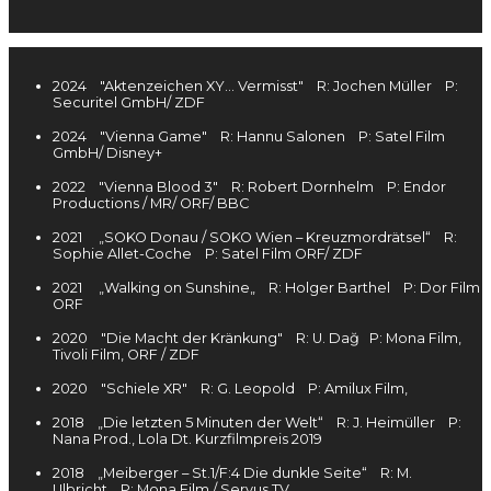
2024 "Aktenzeichen XY... Vermisst" R: Jochen Müller P:
Securitel GmbH/ ZDF
2024 "Vienna Game" R: Hannu Salonen P: Satel Film
GmbH/ Disney+
2022 "Vienna Blood 3" R: Robert Dornhelm P: Endor
Productions / MR/ ORF/ BBC
2021 „SOKO Donau / SOKO Wien – Kreuzmordrätsel“ R:
Sophie Allet-Coche P: Satel Film ORF/ ZDF
2021 „Walking on Sunshine„ R: Holger Barthel P: Dor Film
ORF
2020 "Die Macht der Kränkung" R: U. Dağ P: Mona Film,
Tivoli Film, ORF / ZDF
2020 "Schiele XR" R: G. Leopold P: Amilux Film,
2018 „Die letzten 5 Minuten der Welt“ R: J. Heimüller P:
Nana Prod., Lola Dt. Kurzfilmpreis 2019
2018
„Meiberger – St.1/F:4 Die dunkle Seite“
R: M.
Ulbricht
P: Mona Film / Servus TV