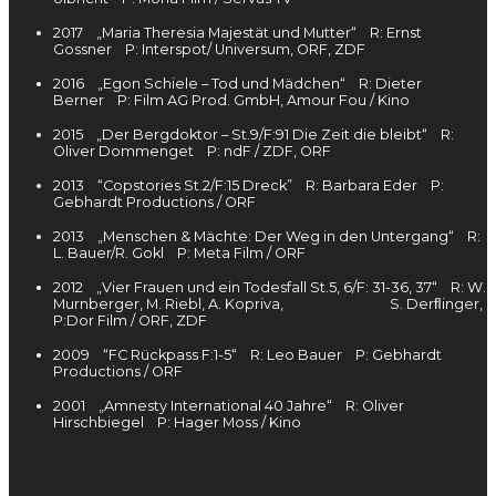
2017 „Maria Theresia Majestät und Mutter“ R: Ernst
Gossner P: Interspot/ Universum, ORF, ZDF
2016 „Egon Schiele – Tod und Mädchen“ R: Dieter
Berner P: Film AG Prod. GmbH, Amour Fou / Kino
2015 „Der Bergdoktor – St.9/F:91 Die Zeit die bleibt“ R:
Oliver Dommenget P: ndF / ZDF, ORF
2013 “Copstories St.2/F:15 Dreck” R: Barbara Eder P:
Gebhardt Productions / ORF
2013 „Menschen & Mächte: Der Weg in den Untergang“ R:
L. Bauer/R. Gokl P: Meta Film / ORF
2012 „Vier Frauen und ein Todesfall St.5, 6/F: 31-36, 37“ R: W.
Murnberger, M. Riebl, A. Kopriva,
S.
Derﬂinger,
P:Dor Film / ORF, ZDF
2009 “FC Rückpass F:1-5“ R: Leo Bauer P: Gebhardt
Productions / ORF
2001 „Amnesty International 40 Jahre“ R: Oliver
Hirschbiegel P: Hager Moss / Kino