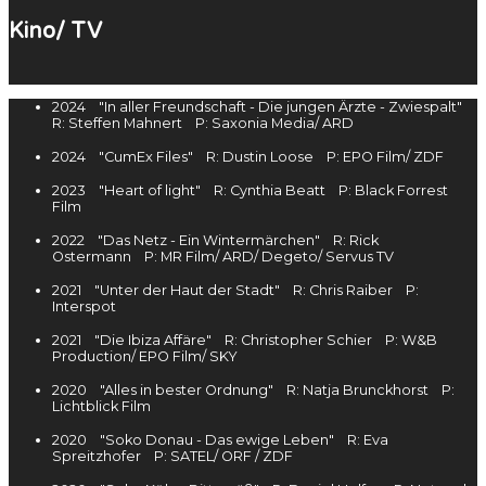
Kino/ TV
2024 "In aller Freundschaft - Die jungen Ärzte - Zwiespalt"
R: Steffen Mahnert P: Saxonia Media/ ARD
2024 "CumEx Files" R: Dustin Loose P: EPO Film/ ZDF
2023 "Heart of light" R: Cynthia Beatt P: Black Forrest
Film
2022 "Das Netz - Ein Wintermärchen" R: Rick
Ostermann P: MR Film/ ARD/ Degeto/ Servus TV
2021 "Unter der Haut der Stadt" R: Chris Raiber P:
Interspot
2021 "Die Ibiza Affäre" R: Christopher Schier P: W&B
Production/ EPO Film/ SKY
2020 "Alles in bester Ordnung" R: Natja Brunckhorst P:
Lichtblick Film
2020 "Soko Donau - Das ewige Leben" R: Eva
Spreitzhofer P: SATEL/ ORF / ZDF