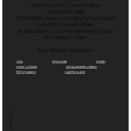
NATIONALITÄT: Deutschland
GEBOREN: 1968
SPRACHEN: Deutsch, Englisch, Französisch
DIALEKTE: Hessen, Pfalz
AUSBILDUNG: Otto-Falckenberg Schule
WOHNORT: Wien
Foto: ©Dieter Steinbach
vita
showreel
imdb
crew-united
schauspielervideos
filmmakers
castforward